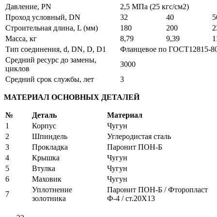
Давление, PN
2,5 МПа (25 кгс/см2)
Проход условный, DN
32
40
5
Строительная длина, L (мм)
180
200
2
Масса, кг
8,79
9,39
1
Тип соединения, d, DN, D, D1
Фланцевое по ГОСТ12815-80
Средний ресурс до замены,
3000
циклов
Средний срок службы, лет
3
МАТЕРИАЛ ОСНОВНЫХ ДЕТАЛЕЙ
№
Деталь
Материал
1
Корпус
Чугун
2
Шпиндель
Углеродистая сталь
3
Прокладка
Паронит ПОН-Б
4
Крышка
Чугун
5
Втулка
Чугун
6
Маховик
Чугун
Уплотнение
Паронит ПОН-Б / Фторопласт
7
золотника
Ф-4 / ст.20Х13