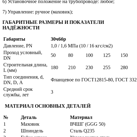
6) Установочное положение на трубопроводе: любое;
7) Управление: ручное (маховик);
ГАБАРИТНЫЕ РАЗМЕРЫ И ПОКАЗАТЕЛИ
НАДЁЖНОСТИ
Габариты
30ч
6
бр
Давление, PN
1,0 / 1,6 МПа (10 / 16 кгс/см2)
Проход условный,
50
80
100
125
150
DN
Строительная длина,
180
210
230
255
280
L (мм)
Тип соединения, d,
Фланцевое по ГОСТ12815-80, ГОСТ 332
DN, D, А
Средний срок
3
службы, лет
МАТЕРИАЛ ОСНОВНЫХ ДЕТАЛЕЙ
№
Деталь
Материал
1
Маховик
ВЧШГ (GGG 50)
2
Шпиндель
Сталь Q235