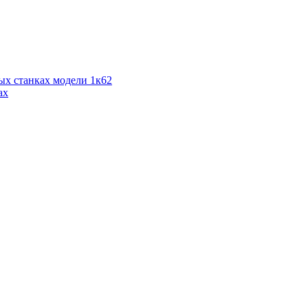
ых станках модели 1к62
ах