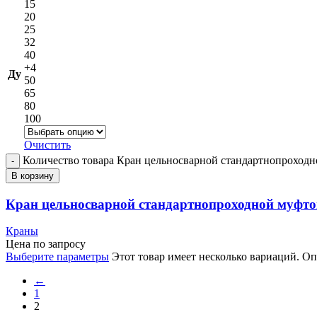
15
20
25
32
40
+4
Ду
50
65
80
100
Очистить
Количество товара Кран цельносварной стандартнопроход
В корзину
Кран цельносварной стандартнопроходной муфт
Краны
Цена по запросу
Выберите параметры
Этот товар имеет несколько вариаций. О
←
1
2