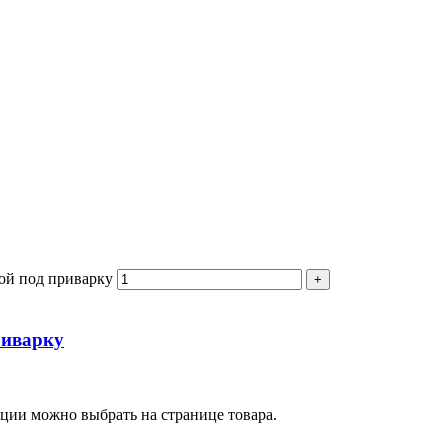
ой под приварку
риварку
пции можно выбрать на странице товара.